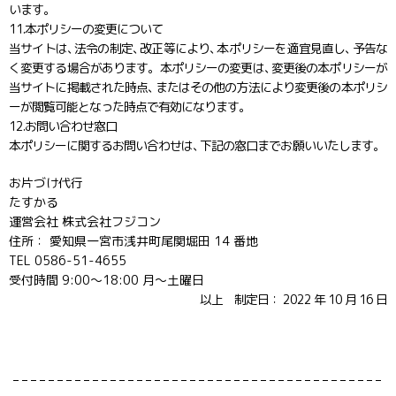
います。
11.本ポリシーの変更について
当サイトは
、
法令の制定
、
改正等により
、
本ポリシーを適宜見直し
、
予告な
く変更する場合があります。本ポリシーの変更は
、
変更後の本ポリシーが
当サイトに掲載された時点
、
またはその他の方法により変更後の本ポリシ
ーが閲覧可能となった時点で有効になります。
12.お問い合わせ窓口
本ポリシーに関するお問い合わせは
、
下記の窓口までお願いいたします。
お片づけ代行
たすかる
運営会社 株式会社フジコン
住所： 愛知県一宮市浅井町尾関堀田 14 番地
TEL 0586-51-4655
受付時間 9:00〜18:00 月～土曜日
以上 制定日： 2022 年 10 月 16 日