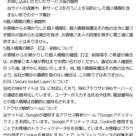
お申し込みいただいたサービス等の提供
当サイトの改善や、新サービスを行うことを目的とした個人情報を含
まない形でのデータ集計
4.個人情報の第三者提供
お客様からお預かりした個人情報を
、
個人情報保護法その他の法令に基づ
き開示が認められる場合を除き
、
お客様ご本人の同意を得ずに第三者に提
供することはありません。
5.個人情報の開示・訂正・削除について
お客様からお預かりした個人情報の確認
、
訂正
・
削除等をご希望の場合
は
、
お客様ご本人様が弊社までお問い合わせください。適切な本人確認を
行った後
、
速やかに対応いたします。尚
、
個人情報保護法その他の法令に
より
、
当社が開示の義務を負わない場合は
、
この限りではありません。
6.SSL
（
Secure Socket Layer
）
について
当社のWebサイトは SSL に対応しており
、
WebブラウザとWebサーバーと
の通信を暗号化しています。ユーザーが入力する氏名や住所
、
電話番号な
どの個人情報は自動的に暗号化されます。
7.アクセス解析ツールについて
当サイトは
、
Googleが提供するアクセス解析ツール「Googleアナリティ
クス」を利用しています。Googleアナリティクスは
、
Cookieを使用する
ことでお客様のトラフィックデータをを収集しています
。
お客様はブラウ
ザの設定で Cookie を無効にすることで
、
トラフィックデータの収集を拒