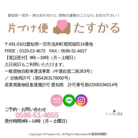
〒491-0101愛知県一宮市浅井町尾関堀田14番地
FREE：
0120-22-4673
　FAX：0586-51-4627
【電話受付】9時～18時（月～土曜日）
土日祝日もご利用いただけます。
一般貨物自動車運送事業（中運自貨二第263号）
／ 古物商許可（第54263170050号）
産業廃棄物収集運搬許可 愛知県　許可番号第02300194014号
ご予約・お問い合わせ
▲
0586-51-4655
トップに戻る
受付時間9時～18時（月～土曜日）
Copyright © Fujikon Inc. All Rights Resreved.(R2事業再構築）