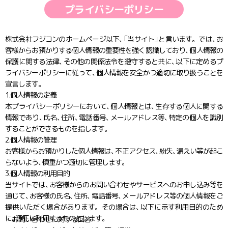
プライバシーポリシー
株式会社フジコンのホームページ以下
、
「
当サイト
」
と言います。では
、
お
客様からお預かりする個人情報の重要性を強く認識しており
、
個人情報の
保護に関する法律
、
その他の関係法令を遵守すると共に
、
以下に定めるプ
ライバシーポリシーに従って
、
個人情報を安全かつ適切に取り扱うことを
宣言します。
1.個人情報の定義
本プライバシーポリシーにおいて
、
個人情報とは
、
生存する個人に関する
情報であり
、
氏名
、
住所
、
電話番号
、
メールアドレス等
、
特定の個人を識別
することができるものを指します。
2.個人情報の管理
お客様からお預かりした個人情報は
、
不正アクセス
、
紛失
、
漏えい等が起こ
らないよう
、
慎重かつ適切に管理します。
3.個人情報の利用目的
当サイトでは
、
お客様からのお問い合わせやサービスへのお申し込み等を
通じて
、
お客様の氏名
、
住所
、
電話番号
、
メールアドレス等の個人情報をご
提供いただく場合があります。その場合は
、
以下に示す利用目的のため
に
、
適正に利用するものとします。
お問い合わせに対する回答