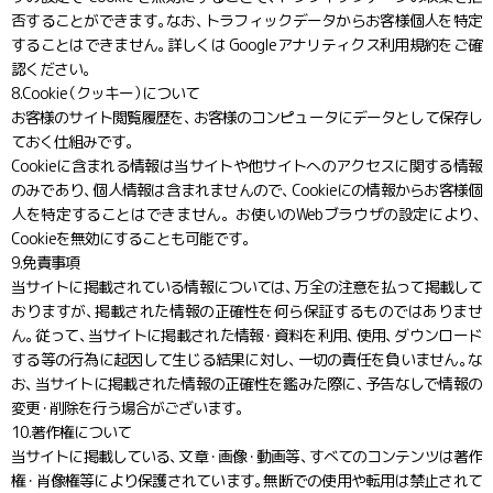
否することができます
。
なお
、
トラフィックデータからお客様個人を特定
することはできません
。
詳しくは Googleアナリティクス利用規約をご確
認ください。
8.Cookie
（
クッキー
）
について
お客様のサイト閲覧履歴を
、
お客様のコンピュータにデータとして保存し
ておく仕組みです。
Cookieに含まれる情報は当サイトや他サイトへのアクセスに関する情報
のみであり
、
個人情報は含まれませんので
、
Cookieにの情報からお客様個
人を特定することはできません。お使いのWebブラウザの設定により
、
Cookieを無効にすることも可能です。
9.免責事項
当サイトに掲載されている情報については
、
万全の注意を払って掲載して
おりますが
、
掲載された情報の正確性を何ら保証するものではありませ
ん
。
従って
、
当サイトに掲載された情報
・
資料を利用
、
使用
、
ダウンロード
する等の行為に起因して生じる結果に対し
、
一切の責任を負いません
。
な
お
、
当サイトに掲載された情報の正確性を鑑みた際に
、
予告なしで情報の
変更
・
削除を行う場合がございます。
10.著作権について
当サイトに掲載している
、
文章
・
画像
・
動画等
、
すべてのコンテンツは著作
権
・
肖像権等により保護されています
。
無断での使用や転用は禁止されて