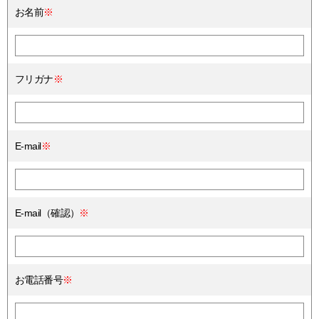
お名前
※
フリガナ
※
E-mail
※
E-mail（確認）
※
お電話番号
※